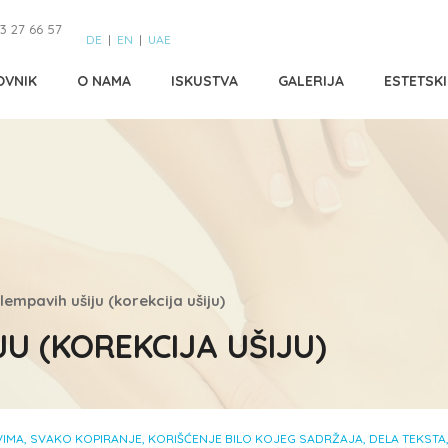
3 27 66 57
DE
|
EN
|
UAE
OVNIK
O NAMA
ISKUSTVA
GALERIJA
ESTETSK
lempavih ušiju (korekcija ušiju)
U (KOREKCIJA UŠIJU)
MA, SVAKO KOPIRANJE, KORIŠĆENJE BILO KOJEG SADRŽAJA, DELA TEKSTA