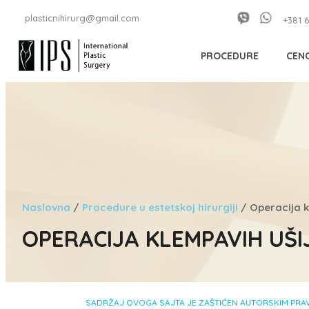
plasticnihirurg@gmail.com
+381 6
PROCEDURE
CEN
Naslovna
/
Procedure u estetskoj hirurgiji
/
Operacija k
OPERACIJA KLEMPAVIH UŠIJ
SADRŽAJ OVOGA SAJTA JE ZAŠTIĆEN AUTORSKIM PRAVI