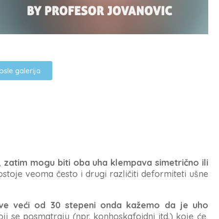
sle galerija
 zatim mogu biti oba uha klempava simetrično ili
toje veoma često i drugi različiti deformiteti ušne
ave veći od 30 stepeni onda kažemo da je uho
i se posmatraju (npr. konhoskafoidni itd.) koje će,