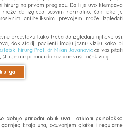
ični hirurg na prvom pregledu. Da li je uvo klempavo
o može da izgleda sasvim normalno, čak iako je
asivnim antiheliksnim prevojem može izgledati
nu predstavu kako treba da izgledaju njihove uši.
a, dok stariji pacijenti imaju jasnu viziju kako bi
estetski hirurg Prof. dr Milan Jovanović
će vas pitati
ši, što će mu pomoći da razume vaša očekivanja.
hirurga
e dobije prirodni oblik uva i otkloni psihološko
 gornjeg kraja uha, očuvanjem glatke i regularne