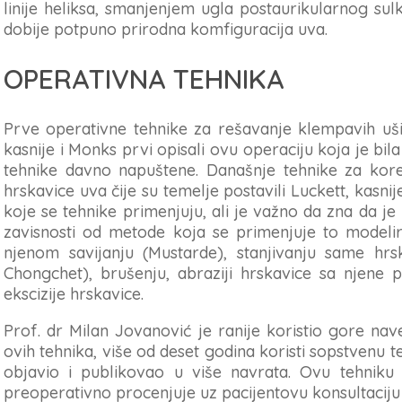
linije heliksa, smanjenjem ugla postaurikularnog sulk
dobije potpuno prirodna komfiguracija uva.
OPERATIVNA TEHNIKA
Prve operativne tehnike za rešavanje klempavih uši
kasnije i Monks prvi opisali ovu operaciju koja je bi
tehnike davno napuštene. Današnje tehnike za kore
hrskavice uva čije su temelje postavili Luckett, kasnij
koje se tehnike primenjuju, ali je važno da zna da je
zavisnosti od metode koja se primenjuje to modelir
njenom savijanju (Mustarde), stanjivanju same hrskav
Chongchet), brušenju, abraziji hrskavice sa njene p
ekscizije hrskavice.
Prof. dr Milan Jovanović je ranije koristio gore na
ovih tehnika, više od deset godina koristi sopstvenu t
objavio i publikovao u više navrata. Ovu tehniku 
preoperativno procenjuje uz pacijentovu konsultaciju i