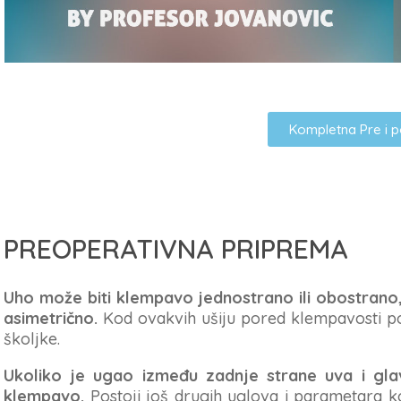
Kompletna Pre i po
PREOPERATIVNA PRIPREMA
Uho može biti klempavo jednostrano ili obostrano,
asimetrično.
Kod ovakvih ušiju pored klempavosti pos
školjke.
Ukoliko je ugao između zadnje strane uva i gl
klempavo.
Postoji još drugih uglova i parametara koj