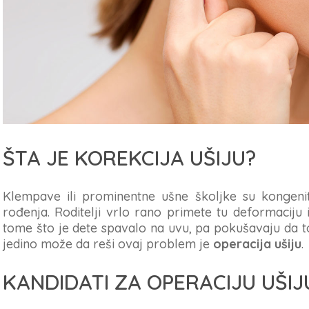
ŠTA JE KOREKCIJA UŠIJU?
Klempave ili prominentne ušne školjke su kongen
rođenja. Roditelji vrlo rano primete tu deformaciju
tome što je dete spavalo na uvu, pa pokušavaju da t
jedino može da reši ovaj problem je
operacija ušiju
.
KANDIDATI ZA OPERACIJU UŠIJ