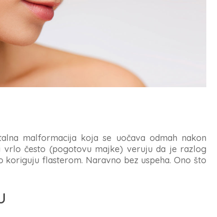
italna malformacija koja se uočava odmah nakon
 i vrlo često (pogotovu majke) veruju da je razlog
o koriguju flasterom. Naravno bez uspeha. Ono što
U