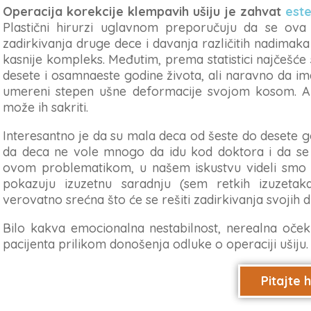
Operacija korekcije klempavih ušiju je zahvat
este
Plastični hirurzi uglavnom preporučuju da se ov
zadirkivanja druge dece i davanja različitih nadima
kasnije kompleks. Međutim, prema statistici najčešće 
desete i osamnaeste godine života, ali naravno da im
umereni stepen ušne deformacije svojom kosom. Ak
može ih sakriti.
Interesantno je da su mala deca od šeste do desete go
da deca ne vole mnogo da idu kod doktora i da se 
ovom problematikom, u našem iskustvu videli smo 
pokazuju izuzetnu saradnju (sem retkih izuzetak
verovatno srećna što će se rešiti zadirkivanja svojih 
Bilo kakva emocionalna nestabilnost, nerealna očeki
pacijenta prilikom donošenja odluke o operaciji ušiju.
Pitajte 