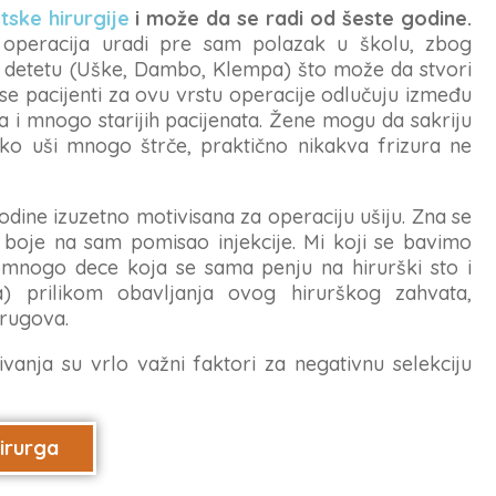
tske hirurgije
i može da se radi od šeste godine.
a operacija uradi pre sam polazak u školu, zbog
ka detetu (Uške, Dambo, Klempa) što može da stvori
se pacijenti za ovu vrstu operacije odlučuju između
a i mnogo starijih pacijenata. Žene mogu da sakriju
o uši mnogo štrče, praktično nikakva frizura ne
dine izuzetno motivisana za operaciju ušiju. Zna se
boje na sam pomisao injekcije. Mi koji se bavimo
mnogo dece koja se sama penju na hirurški sto i
a) prilikom obavljanja ovog hirurškog zahvata,
drugova.
vanja su vrlo važni faktori za negativnu selekciju
hirurga