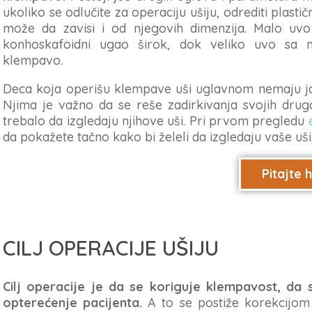
ukoliko se odlučite za operaciju ušiju, odrediti plast
može da zavisi i od njegovih dimenzija. Malo uv
konhoskafoidni ugao širok, dok veliko uvo sa m
klempavo.
Deca koja operišu klempave uši uglavnom nemaju jas
Njima je važno da se reše zadirkivanja svojih drugov
trebalo da izgledaju njihove uši. Pri prvom pregledu
da pokažete tačno kako bi želeli da izgledaju vaše u
Pitajte 
CILJ OPERACIJE UŠIJU
Cilj operacije je da se koriguje klempavost, da s
opterećenje pacijenta.
A to se postiže korekcijom