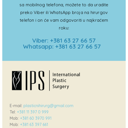
sa mobilnog telefona, možete to da uradite
preko Viber ili WhatsApp broja na hirurgov
telefon i on će vam odgovoriti u najkraćem
roku:
Viber: +381 63 27 66 57
Whatsapp: +381 63 27 66 57
E-mail:
plasticnihirurg@gmail.com
Tel:
+381 11 397 0 999
Mob:
+381 60 3970 991
Mob:
+381 63 397 661