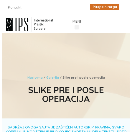
Pitajte hirurga
Kontakt
MENI
Procedure u estetskoj hirurgiji
Cenovnik plastične hirurgije
Iskustva pacijenata
Estetski magazin
Inostrani pacijenti
Naslovna
/
Galerija
/
Slike pre i posle operacija
SLIKE PRE I POSLE
OPERACIJA
SADRŽAJ OVOGA SAJTA JE ZAŠTIĆEN AUTORSKIM PRAVIMA, SVAKO
KOPIRANJE, KORIŠĆENJE BILO KOJEG SADRŽAJA, DELA TEKSTA, FOTO