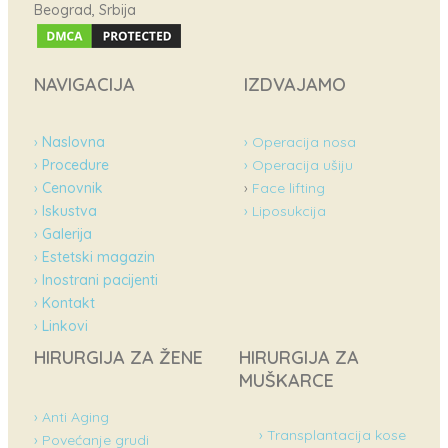
Beograd, Srbija
NAVIGACIJA
IZDVAJAMO
›
Naslovna
› Operacija nosa
›
Procedure
› Operacija ušiju
›
Cenovnik
›
Face lifting
›
Iskustva
› Liposukcija
›
Galerija
›
Estetski magazin
›
Inostrani pacijenti
›
Kontakt
›
Linkovi
HIRURGIJA ZA ŽENE
HIRURGIJA ZA
MUŠKARCE
› Anti Aging
› Transplantacija kose
› Povećanje grudi