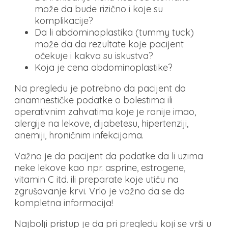
može da bude rizično i koje su
komplikacije?
Da li abdominoplastika (tummy tuck)
može da da rezultate koje pacijent
očekuje i kakva su iskustva?
Koja je cena abdominoplastike?
Na pregledu je potrebno da pacijent da
anamnestičke podatke o bolestima ili
operativnim zahvatima koje je ranije imao,
alergije na lekove, dijabetesu, hipertenziji,
anemiji, hroničnim infekcijama.
Važno je da pacijent da podatke da li uzima
neke lekove kao npr. asprine, estrogene,
vitamin C itd. ili preparate koje utiču na
zgrušavanje krvi. Vrlo je važno da se da
kompletna informacija!
Najbolji pristup je da pri pregledu koji se vrši u