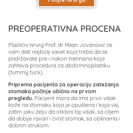
PREOPERATIVNA PROCENA
Plastični hirurg Prof. dr Milan Jovanović će
vam dati najbolji savet koja treba da se
pridržavate pre i nakon tretmana koja
zahteva procedura za abdominoplastiku
(tummy tuck).
Priprema pacijenta za operaciju zatezanja
stomaka počinje obično na prvom
pregledu.
Pacijent mora da ima prvo višak
kože na stomaku koja je opuštena i koja visi,
zatim jaku želju da otkloni taj višak, sa ciljem
da dobije ravan i čvrst stomak, sa oblinama i
dobrim strukom.