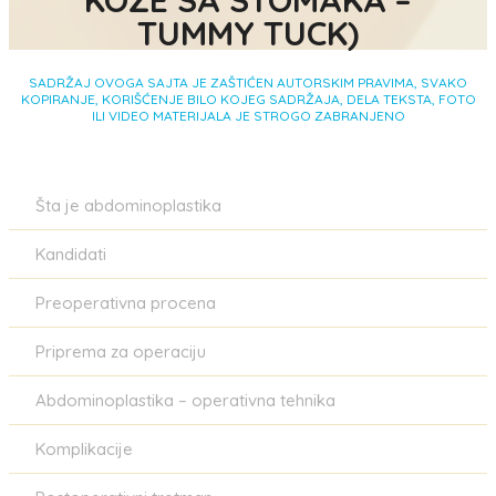
KOŽE SA STOMAKA –
TUMMY TUCK)
SADRŽAJ OVOGA SAJTA JE ZAŠTIĆEN AUTORSKIM PRAVIMA, SVAKO
KOPIRANJE, KORIŠĆENJE BILO KOJEG SADRŽAJA, DELA TEKSTA, FOTO
ILI VIDEO MATERIJALA JE STROGO ZABRANJENO
Šta je abdominoplastika
Kandidati
Preoperativna procena
Priprema za operaciju
Abdominoplastika – operativna tehnika
Komplikacije