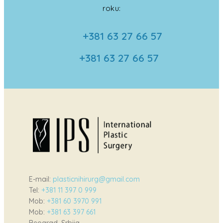
roku:
+381 63 27 66 57
+381 63 27 66 57
E-mail:
plasticnihirurg@gmail.com
Tel:
+381 11 397 0 999
Mob:
+381 60 3970 991
Mob:
+381 63 397 661
Beograd, Srbija