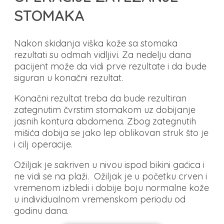
STOMAKA
Nakon skidanja viška kože sa stomaka
rezultati su odmah vidljivi. Za nedelju dana
pacijent može da vidi prve rezultate i da bude
siguran u konačni rezultat.
Konačni rezultat treba da bude rezultiran
zategnutim čvrstim stomakom uz dobijanje
jasnih kontura abdomena. Zbog zategnutih
mišića dobija se jako lep oblikovan struk što je
i cilj operacije.
Ožiljak je sakriven u nivou ispod bikini gaćica i
ne vidi se na plaži. Ožiljak je u početku crven i
vremenom izbledi i dobije boju normalne kože
u individualnom vremenskom periodu od
godinu dana.