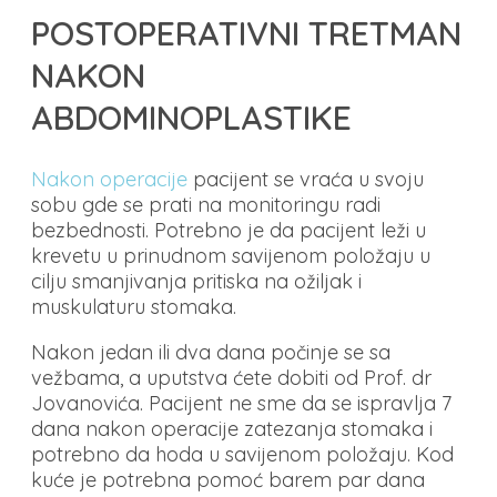
POSTOPERATIVNI TRETMAN
NAKON
ABDOMINOPLASTIKE
Nakon operacije
pacijent se vraća u svoju
sobu gde se prati na monitoringu radi
bezbednosti. Potrebno je da pacijent leži u
krevetu u prinudnom savijenom položaju u
cilju smanjivanja pritiska na ožiljak i
muskulaturu stomaka.
Nakon jedan ili dva dana počinje se sa
vežbama, a uputstva ćete dobiti od Prof. dr
Jovanovića. Pacijent ne sme da se ispravlja 7
dana nakon operacije zatezanja stomaka i
potrebno da hoda u savijenom položaju. Kod
kuće je potrebna pomoć barem par dana