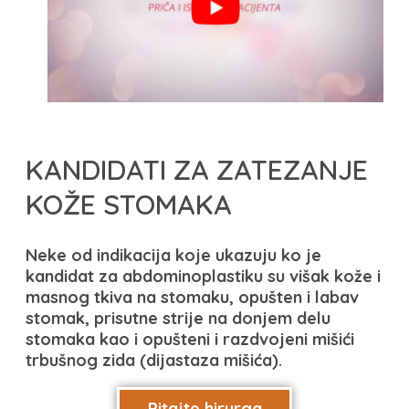
KANDIDATI ZA ZATEZANJE
KOŽE STOMAKA
Neke od indikacija koje ukazuju
ko je
kandidat za abdominoplastiku su višak kože i
masnog tkiva na stomaku, opušten i labav
stomak, prisutne strije na donjem delu
stomaka kao i opušteni i razdvojeni mišići
trbušnog zida (dijastaza mišića).
Pitajte hirurga