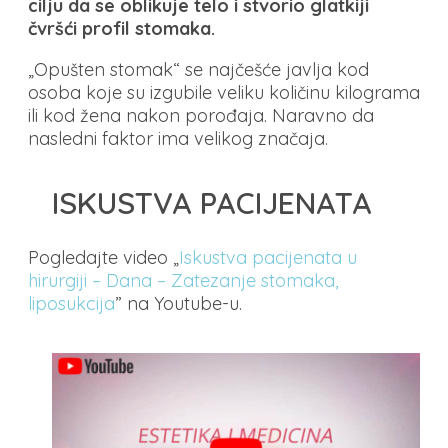
cilju da se oblikuje telo i stvorio glatkiji
čvršći profil stomaka.
„Opušten stomak“ se najčešće javlja kod
osoba koje su izgubile veliku količinu kilograma
ili kod žena nakon porođaja. Naravno da
nasledni faktor ima velikog značaja.
ISKUSTVA PACIJENATA
Pogledajte video „
Iskustva pacijenata u
hirurgiji – Dana – Zatezanje stomaka,
liposukcija
” na Youtube-u.