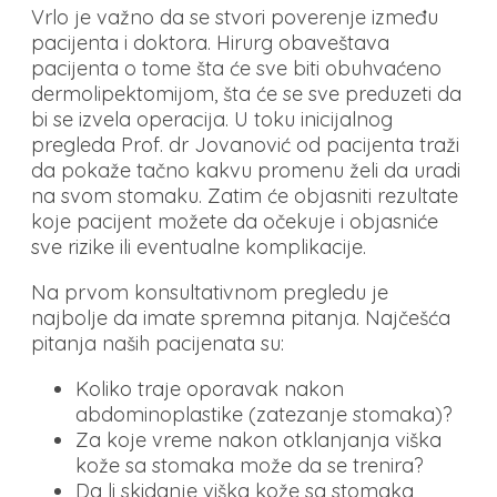
Vrlo je važno da se stvori poverenje između
pacijenta i doktora. Hirurg obaveštava
pacijenta o tome šta će sve biti obuhvaćeno
dermolipektomijom, šta će se sve preduzeti da
bi se izvela operacija. U toku inicijalnog
pregleda Prof. dr Jovanović od pacijenta traži
da pokaže tačno kakvu promenu želi da uradi
na svom stomaku. Zatim će objasniti rezultate
koje pacijent možete da očekuje i objasniće
sve rizike ili eventualne komplikacije.
Na prvom konsultativnom pregledu je
najbolje da imate spremna pitanja. Najčešća
pitanja naših pacijenata su:
Koliko traje oporavak nakon
abdominoplastike (zatezanje stomaka)?
Za koje vreme nakon otklanjanja viška
kože sa stomaka može da se trenira?
Da li skidanje viška kože sa stomaka