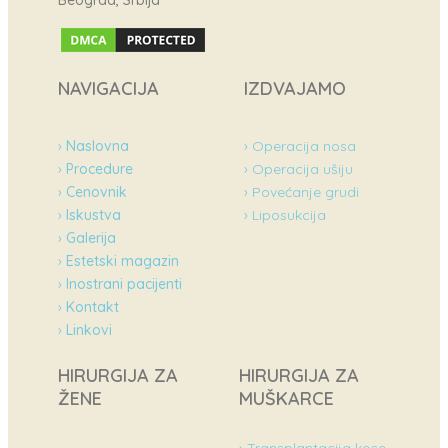
NAVIGACIJA
IZDVAJAMO
›
Naslovna
› Operacija nosa
›
Procedure
› Operacija ušiju
›
Cenovnik
› Povećanje grudi
›
Iskustva
› Liposukcija
›
Galerija
›
Estetski magazin
›
Inostrani pacijenti
›
Kontakt
›
Linkovi
HIRURGIJA ZA
HIRURGIJA ZA
ŽENE
MUŠKARCE
› Transplantacija kose