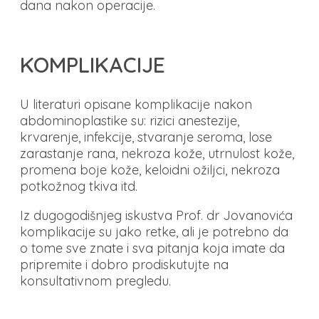
dana nakon operacije.
KOMPLIKACIJE
U literaturi opisane komplikacije nakon
abdominoplastike su: rizici anestezije,
krvarenje, infekcije, stvaranje seroma, lose
zarastanje rana, nekroza kože, utrnulost kože,
promena boje kože, keloidni ožiljci, nekroza
potkožnog tkiva itd.
Iz dugogodišnjeg iskustva Prof. dr Jovanovića
komplikacije su jako retke, ali je potrebno da
o tome sve znate i sva pitanja koja imate da
pripremite i dobro prodiskutujte na
konsultativnom pregledu.