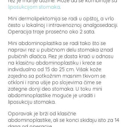
rez je manje dužine. Može da se kombinuje sa
liposukcijom stomaka
.
Mini dermolipektomija se radi u opštoj, a vrlo
često u lokalnoj i intravenoznoj analgosedaciji.
Operacija traje prosečno oko 2 sata.
Mini abdominoplastika se radi tako što se
napravi rez u pubičnom delu stomaka iznad
pubičnih dlačica. Rez je dosta kraći u odnosu
na klasičnu abdominoplastiku i kreće se
individualno od 15 do 25 cm. Višak kože
zajedno sa potkožnim masnim tkivom se
otkloni i rana ušije po slojevima čime se
zategne donji deo stomaka. U toku mini
abdominoplastike moguće je uraditi i
liposukciju stomaka.
Oporavak je brži od klasične
abdominoplastike, ali se konci skidaju isto za 14
dana od operacije.