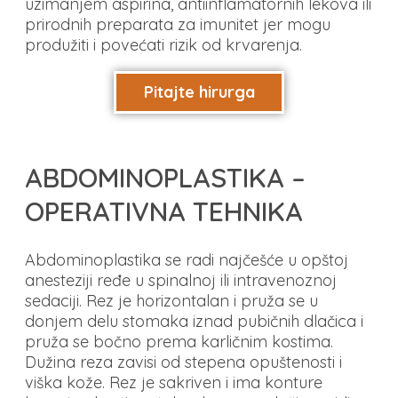
uzimanjem aspirina, antiinflamatornih lekova ili
prirodnih preparata za imunitet jer mogu
produžiti i povećati rizik od krvarenja.
Pitajte hirurga
ABDOMINOPLASTIKA –
OPERATIVNA TEHNIKA
Abdominoplastika se radi najčešće u opštoj
anesteziji ređe u spinalnoj ili intravenoznoj
sedaciji. Rez je horizontalan i pruža se u
donjem delu stomaka iznad pubičnih dlačica i
pruža se bočno prema karličnim kostima.
Dužina reza zavisi od stepena opuštenosti i
viška kože. Rez je sakriven i ima konture