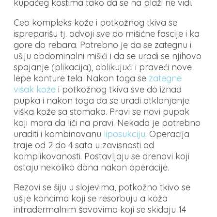
kupaćeg kostima tako da se na plaži ne vidi.
Ceo kompleks kože i potkožnog tkiva se
ispreparišu tj. odvoji sve do mišićne fascije i ka
gore do rebara. Potrebno je da se zategnu i
ušiju abdominalni mišići i da se uradi se njihovo
spajanje (plikacija), oblikujući i praveći nove
lepe konture tela. Nakon toga se
zategne
višak kože
i potkožnog tkiva sve do iznad
pupka i nakon toga da se uradi otklanjanje
viška kože sa stomaka. Pravi se novi pupak
koji mora da liči na pravi. Nekada je potrebno
uraditi i kombinovanu
liposukciju
. Operacija
traje od 2 do 4 sata u zavisnosti od
komplikovanosti. Postavljaju se drenovi koji
ostaju nekoliko dana nakon operacije.
Rezovi se šiju u slojevima, potkožno tkivo se
ušije koncima koji se resorbuju a koža
intradermalnim šavovima koji se skidaju 14