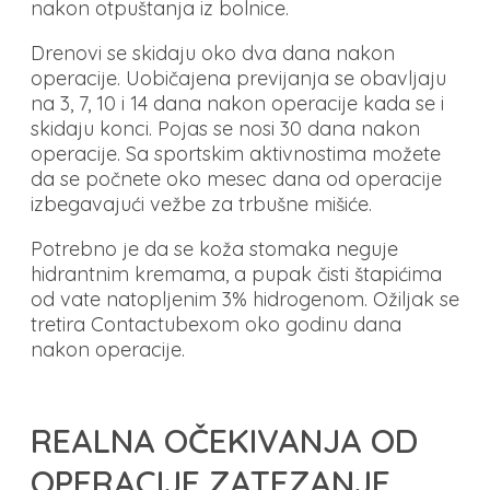
nakon otpuštanja iz bolnice.
Drenovi se skidaju oko dva dana nakon
operacije. Uobičajena previjanja se obavljaju
na 3, 7, 10 i 14 dana nakon operacije kada se i
skidaju konci. Pojas se nosi 30 dana nakon
operacije. Sa sportskim aktivnostima možete
da se počnete oko mesec dana od operacije
izbegavajući vežbe za trbušne mišiće.
Potrebno je da se koža stomaka neguje
hidrantnim kremama, a pupak čisti štapićima
od vate natopljenim 3% hidrogenom. Ožiljak se
tretira Contactubexom oko godinu dana
nakon operacije.
REALNA OČEKIVANJA OD
OPERACIJE ZATEZANJE