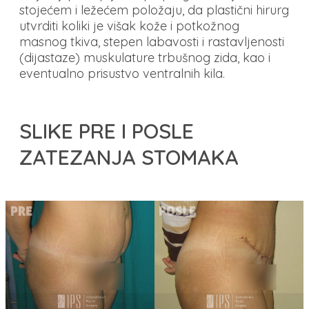
stojećem i ležećem položaju, da plastični hirurg
utvrditi koliki je višak kože i potkožnog
masnog tkiva, stepen labavosti i rastavljenosti
(dijastaze) muskulature trbušnog zida, kao i
eventualno prisustvo ventralnih kila.
SLIKE PRE I POSLE
ZATEZANJA STOMAKA