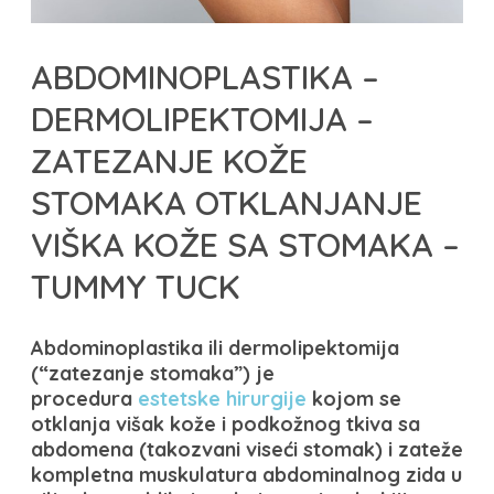
ABDOMINOPLASTIKA –
DERMOLIPEKTOMIJA –
ZATEZANJE KOŽE
STOMAKA OTKLANJANJE
VIŠKA KOŽE SA STOMAKA –
TUMMY TUCK
Abdominoplastika ili dermolipektomija
(“zatezanje stomaka”) je
procedura
estetske hirurgije
kojom se
otklanja višak kože i podkožnog tkiva sa
abdomena (takozvani viseći stomak) i zateže
kompletna muskulatura abdominalnog zida
u