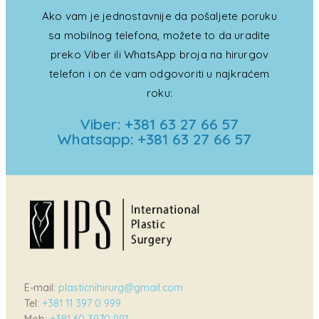
Ako vam je jednostavnije da pošaljete poruku
sa mobilnog telefona, možete to da uradite
preko Viber ili WhatsApp broja na hirurgov
telefon i on će vam odgovoriti u najkraćem
roku:
Viber: +381 63 27 66 57
Whatsapp: +381 63 27 66 57
E-mail:
plasticnihirurg@gmail.com
Tel:
+381 11 397 0 999
Mob:
+381 60 3970 991