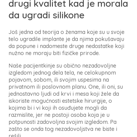
drugi kvalitet kad je morala
da ugradi silikone
Još jedna od teorija o ženama koje su u svoje
telo ugradile implante je da njima pokušavaju
da popune i nadomeste druge nedostatke koji
nužno ne moraju biti fizičke prirode.
Naše pacijentkinje su obično nezadovoljne
izgledom jednog dela tela, ne celokupnom
pojavom, sobom, ili svojim uspesima na
privatnom ili poslovnom planu. One, ili oni, su
jednostavno ljudi od krvi i mesa koji žele da
iskoriste mogućnosti estetske hirurgije, o
kojima bi i vi koji ih osuđujete mogli da
razmislite, jer ne postoji osoba koja je u
potpunosti zadovoljna svojim izgledom. Pa
zašto se onda tog nezadovoljstva ne biste i
rešili.