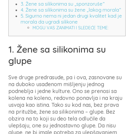
3. Žene sa silikonima su „sponzoruše“
4. Žene sa silikonima su žene „lakog morala“
5. Sigurno nema ni jedan drugi kvalitet kad je
morala da ugradi silikone
MOGU VAS ZANIMATI I SLEDEĆE TEME:
1. Žene sa silikonima su
glupe
Sve druge predrasude, pa i ova, zasnovane su
na duboko usađenom mišljenju jednog
podneblja i jedne kulture. Ono se prenosi sa
kolena na koleno, redovno ponavlja i na kraju
usvaja kao istina. Tako su kod nas, bez prava
na pritužbe, žene sa silikonima – glupe. Bez
obzira na to koji su deo tela odlučile da
ulepšaju, one su jednostavno glupe. Da nisu
glupe, ne bi imale potreba za ulepšavanjem