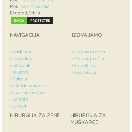
Mob:
+381 63 397 661
Beograd, Srbija
NAVIGACIJA
IZDVAJAMO
›
Naslovna
› Operacija nosa
›
Procedure
› Operacija ušiju
›
Cenovnik
›
Face lifting
›
Iskustva
› Liposukcija
›
Galerija
›
Estetski magazin
›
Inostrani pacijenti
›
Kontakt
›
Linkovi
HIRURGIJA ZA ŽENE
HIRURGIJA ZA
MUŠKARCE