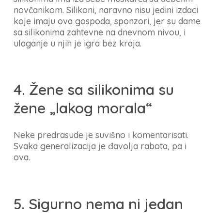
novčanikom. Silikoni, naravno nisu jedini izdaci
koje imaju ova gospoda, sponzori, jer su dame
sa silikonima zahtevne na dnevnom nivou, i
ulaganje u njih je igra bez kraja.
4. Žene sa silikonima su
žene „lakog morala“
Neke predrasude je suvišno i komentarisati.
Svaka generalizacija je đavolja rabota, pa i
ova.
5. Sigurno nema ni jedan