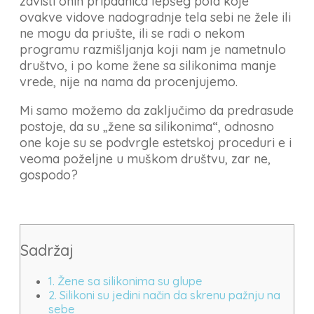
zavisti onih pripadnica lepšeg pola koje
ovakve vidove nadogradnje tela sebi ne žele ili
ne mogu da priušte, ili se radi o nekom
programu razmišljanja koji nam je nametnulo
društvo, i po kome žene sa silikonima manje
vrede, nije na nama da procenjujemo.
Mi samo možemo da zaključimo da predrasude
postoje, da su „žene sa silikonima“, odnosno
one koje su se podvrgle estetskoj proceduri e i
veoma poželjne u muškom društvu, zar ne,
gospodo?
Sadržaj
1. Žene sa silikonima su glupe
2. Silikoni su jedini način da skrenu pažnju na
sebe