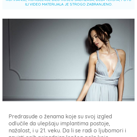
ILI VIDEO MATERIJALA JE STROGO ZABRANJENO.
Predrasude o ženama koje su svoj izgled
odlučile da ulepšaju implantima postoje,
nažalost, i u 21. veku. Da li se radi o ljubomori i