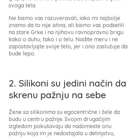
svoga tela.
Ne bismo vas razuveravali, iako mi najbolje
znamo da to nije istina, ali bismo vas podsetili
na stare Grke i na njihovu ravnopravnu brigu
kako o duhu, tako i o telu. Nađite meru i ne
zapostavljajte svoje telo, jer i ono zaslužuje da
bude lepo.
2. Silikoni su jedini način da
skrenu pažnju na sebe
Žene sa silikonima su egocentrične i žele da
budu u centru pažnje. Svojim drugačijim
izgledom pokušavaju da nadomeste onu
pažnju koja im je nedostajala u detinjstvu,