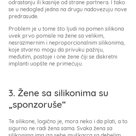
odrastanju ili kasnije od strane partnera. I tako
se u nedogled jedna na drugu nadovezuju nove
predrasude.
Problem je u tome što ljudi na pomen silikona
uvek prvo pomisle na žene sa velikim,
nesrazmernim i neproporcionalnim silikonima,
koje stvarno mogu da privuku pažnju,
međutim, postoje i one žene čiji se diskretni
implanti uopšte ne primećuju.
3. Žene sa silikonima su
„sponzoruše“
Te silikone, logično je, mora neko i da plati, a to
sigurno ne radi žena sama. Svaka žena sa
silikonima ima iza sebe muškarca sa debelim