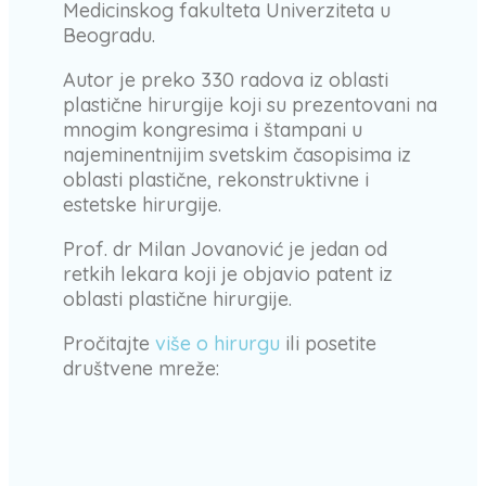
Medicinskog fakulteta Univerziteta u
Beogradu.
Autor je preko 330 radova iz oblasti
plastične hirurgije koji su prezentovani na
mnogim kongresima i štampani u
najeminentnijim svetskim časopisima iz
oblasti plastične, rekonstruktivne i
estetske hirurgije.
Prof. dr Milan Jovanović je jedan od
retkih lekara koji je objavio patent iz
oblasti plastične hirurgije.
Pročitajte
više o hirurgu
ili posetite
društvene mreže: