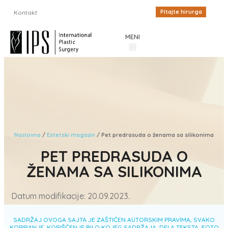
Pitajte hirurga
Kontakt
MENI
Procedure u estetskoj hirurgiji
Cenovnik plastične hirurgije
Iskustva pacijenata
Estetski magazin
Inostrani pacijenti
Naslovna
/
Estetski magazin
/
Pet predrasuda o ženama sa silikonima
PET PREDRASUDA O
ŽENAMA SA SILIKONIMA
Datum modifikacije: 20.09.2023.
SADRŽAJ OVOGA SAJTA JE ZAŠTIĆEN AUTORSKIM PRAVIMA, SVAKO
KOPIRANJE, KORIŠĆENJE BILO KOJEG SADRŽAJA, DELA TEKSTA, FOTO