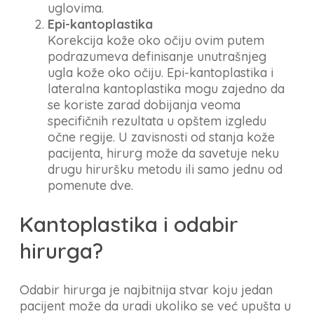
uglovima.
Epi-kantoplastika
Korekcija kože oko očiju ovim putem
podrazumeva definisanje unutrašnjeg
ugla kože oko očiju. Epi-kantoplastika i
lateralna kantoplastika mogu zajedno da
se koriste zarad dobijanja veoma
specifičnih rezultata u opštem izgledu
očne regije. U zavisnosti od stanja kože
pacijenta, hirurg može da savetuje neku
drugu hiruršku metodu ili samo jednu od
pomenute dve.
Kantoplastika i odabir
hirurga?
Odabir hirurga je najbitnija stvar koju jedan
pacijent može da uradi ukoliko se već upušta u