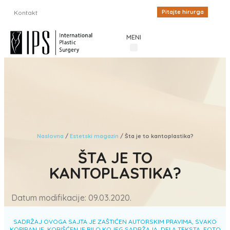
Pitajte hirurga
Kontakt
MENI
Procedure u estetskoj hirurgiji
Cenovnik plastične hirurgije
Iskustva pacijenata
Estetski magazin
Inostrani pacijenti
Naslovna
/
Estetski magazin
/
Šta je to kantoplastika?
ŠTA JE TO
KANTOPLASTIKA?
Datum modifikacije: 09.03.2020.
SADRŽAJ OVOGA SAJTA JE ZAŠTIĆEN AUTORSKIM PRAVIMA, SVAKO
KOPIRANJE, KORIŠĆENJE BILO KOJEG SADRŽAJA, DELA TEKSTA, FOTO