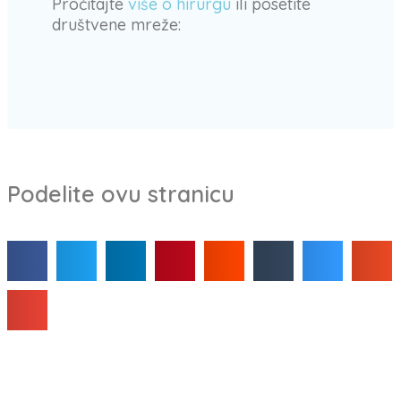
Pročitajte
više o hirurgu
ili posetite
društvene mreže:
Podelite ovu stranicu