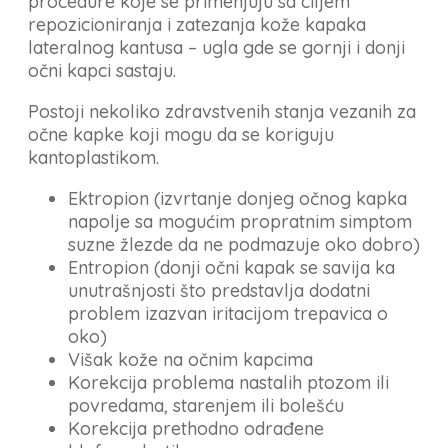
procedure koje se primenjuju sa ciljem
repozicioniranja i zatezanja kože kapaka
lateralnog kantusa – ugla gde se gornji i donji
očni kapci sastaju.
Postoji nekoliko zdravstvenih stanja vezanih za
očne kapke koji mogu da se koriguju
kantoplastikom.
Ektropion (izvrtanje donjeg očnog kapka
napolje sa mogućim propratnim simptom
suzne žlezde da ne podmazuje oko dobro)
Entropion (donji očni kapak se savija ka
unutrašnjosti što predstavlja dodatni
problem izazvan iritacijom trepavica o
oko)
Višak kože na očnim kapcima
Korekcija problema nastalih ptozom ili
povredama, starenjem ili bolešću
Korekcija prethodno odrađene