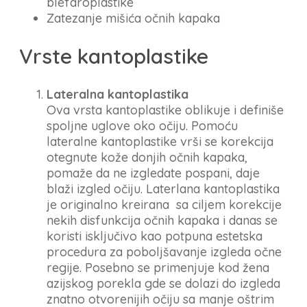
blefaroplastike
Zatezanje mišića očnih kapaka
Vrste kantoplastike
Lateralna kantoplastika
Ova vrsta kantoplastike oblikuje i definiše
spoljne uglove oko očiju. Pomoću
lateralne kantoplastike vrši se korekcija
otegnute kože donjih očnih kapaka,
pomaže da ne izgledate pospani, daje
blaži izgled očiju. Laterlana kantoplastika
je originalno kreirana sa ciljem korekcije
nekih disfunkcija očnih kapaka i danas se
koristi isključivo kao potpuna estetska
procedura za poboljšavanje izgleda očne
regije. Posebno se primenjuje kod žena
azijskog porekla gde se dolazi do izgleda
znatno otvorenijih očiju sa manje oštrim