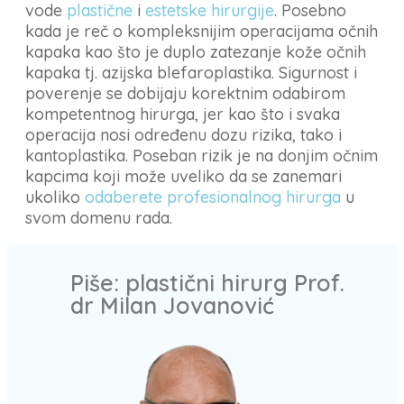
vode
plastične
i
estetske hirurgije
. Posebno
kada je reč o kompleksnijim operacijama očnih
kapaka kao što je duplo zatezanje kože očnih
kapaka tj. azijska blefaroplastika. Sigurnost i
poverenje se dobijaju korektnim odabirom
kompetentnog hirurga, jer kao što i svaka
operacija nosi određenu dozu rizika, tako i
kantoplastika. Poseban rizik je na donjim očnim
kapcima koji može uveliko da se zanemari
ukoliko
odaberete profesionalnog hirurga
u
svom domenu rada.
Piše: plastični hirurg Prof.
dr Milan Jovanović