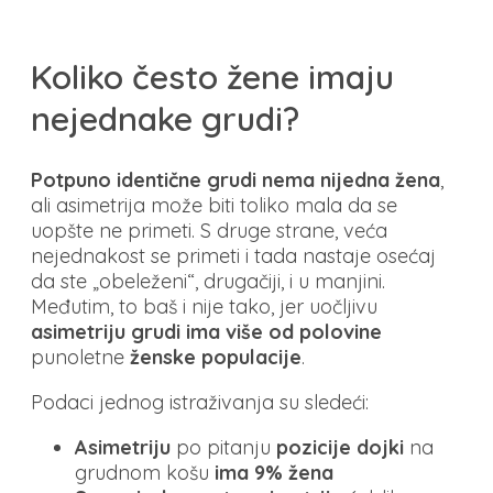
Koliko često žene imaju
nejednake grudi?
Potpuno identične grudi nema nijedna žena
,
ali asimetrija može biti toliko mala da se
uopšte ne primeti. S druge strane, veća
nejednakost se primeti i tada nastaje osećaj
da ste „obeleženi“, drugačiji, i u manjini.
Međutim, to baš i nije tako, jer uočljivu
asimetriju grudi ima više od polovine
punoletne
ženske populacije
.
Podaci jednog istraživanja su sledeći:
Asimetriju
po pitanju
pozicije dojki
na
grudnom košu
ima 9% žena