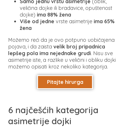
Samo jednu vrstu asimetrije
(oblik,
veličina dojke ili bradavice, opuštenost
dojke)
ima 88% žena
Više od jedne
vrste asimetrije
ima 65%
žena
Možemo reći da je ovo potpuno uobičajena
pojava, i da zaista
velik broj pripadnica
lepšeg pola ima nejednake grudi
. Nisu sve
asimetrije iste, a razlike u veličini i obliku dojki
možemo opisati kroz nekoliko kategorija.
Pitajte hirurga
6 najčešćih kategorija
asimetrije dojki