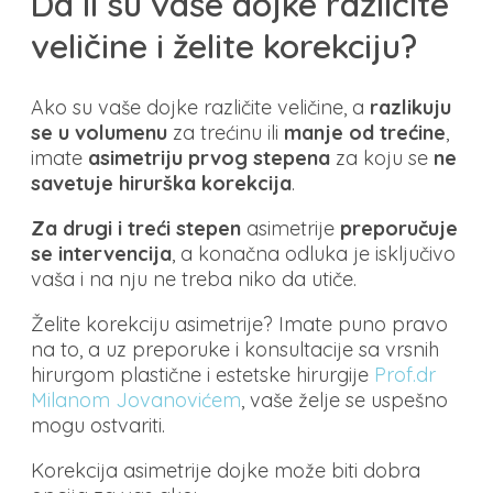
Da li su vaše dojke različite
veličine i želite korekciju?
Ako su vaše dojke različite veličine, a
razlikuju
se u volumenu
za trećinu ili
manje od trećine
,
imate
asimetriju prvog stepena
za koju se
ne
savetuje hirurška korekcija
.
Za drugi i treći stepen
asimetrije
preporučuje
se intervencija
, a konačna odluka je isključivo
vaša i na nju ne treba niko da utiče.
Želite korekciju asimetrije? Imate puno pravo
na to, a uz preporuke i konsultacije sa vrsnih
hirurgom plastične i estetske hirurgije
Prof.dr
Milanom Jovanovićem
, vaše želje se uspešno
mogu ostvariti.
Korekcija asimetrije dojke može biti dobra