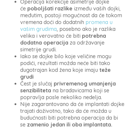
Operacija korekcije asimetrije dojke
će
poboljšati razlike
između vaših dojki,
međutim, postoji mogućnost da će tokom
vremena doći do dodatnih
promena u
vašim grudima
, posebno ako je razlika
velika i verovatno će biti
potrebna
dodatna operacija
za održavanje
simetrije grudi.
Iako se dojke bilo koje veličine mogu
podići, rezultati možda neće biti tako
dugotrajan kod žena koje imaju
teže
grudi
Čest je slučaj
privremenog umanjenja
senzibiliteta
na bradavicama koji se
popravlja posle nekoliko nedelja.
Nije zagarantovano da će implantati dojke
trajati doživotno, tako da će možda u
budućnosti biti potrebna operacija da bi
se
zamenio jedan ili oba implantata.