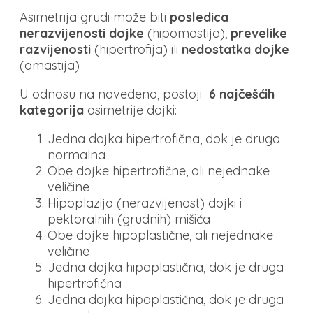
Asimetrija grudi može biti
posledica
nerazvijenosti dojke
(hipomastija),
prevelike
razvijenosti
(hipertrofija) ili
nedostatka dojke
(amastija)
U odnosu na navedeno, postoji
6 najčešćih
kategorija
asimetrije dojki:
Jedna dojka hipertrofična, dok je druga
normalna
Obe dojke hipertrofične, ali nejednake
veličine
Hipoplazija (nerazvijenost) dojki i
pektoralnih (grudnih) mišića
Obe dojke hipoplastične, ali nejednake
veličine
Jedna dojka hipoplastična, dok je druga
hipertrofična
Jedna dojka hipoplastična, dok je druga