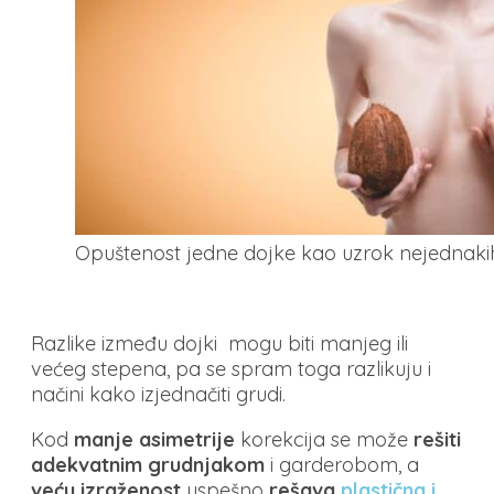
Opuštenost jedne dojke kao uzrok nejednakih
Razlike između dojki mogu biti manjeg ili
većeg stepena, pa se spram toga razlikuju i
načini kako izjednačiti grudi.
Kod
manje asimetrije
korekcija se može
rešiti
adekvatnim grudnjakom
i garderobom, a
veću izraženost
uspešno
rešava
plastična i