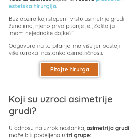
estetska hirurgija
.
Bez obzira koji stepen i vrstu asimetrije grudi
žena ima, njeno prvo pitanje je „Zašto ja
imam nejednake dojke?“
Odgovora na to pitanje ima više jer postoji
više uzroka nastanka asimetričnosti.
Pitajte hirurga
Koji su uzroci asimetrije
grudi?
U odnosu na uzrok nastanka,
asimetrija grudi
može biti podeljena u
tri grupe
: