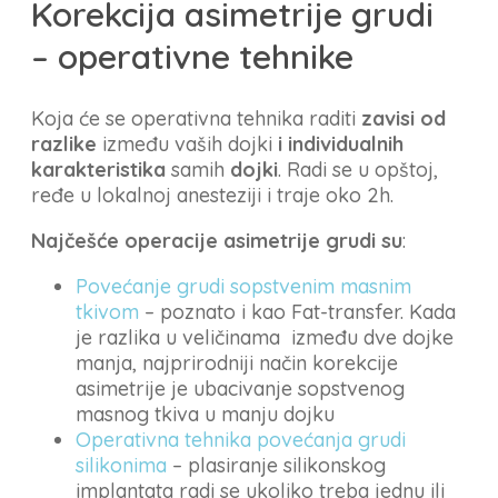
Korekcija asimetrije grudi
– operativne tehnike
Koja će se operativna tehnika raditi
zavisi od
razlike
između vaših dojki
i individualnih
karakteristika
samih
dojki
. Radi se u opštoj,
ređe u lokalnoj anesteziji i traje oko 2h.
Najčešće operacije asimetrije grudi su
:
Povećanje grudi sopstvenim masnim
tkivom
– poznato i kao Fat-transfer. Kada
je razlika u veličinama između dve dojke
manja, najprirodniji način korekcije
asimetrije je ubacivanje sopstvenog
masnog tkiva u manju dojku
Operativna tehnika povećanja grudi
silikonima
– plasiranje silikonskog
implantata radi se ukoliko treba jednu ili