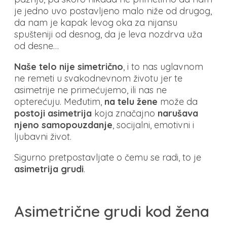
je jedno uvo postavljeno malo niže od drugog,
da nam je kapak levog oka za nijansu
spušteniji od desnog, da je leva nozdrva uža
od desne…
Naše telo nije simetrično
, i to nas uglavnom
ne remeti u svakodnevnom životu jer te
asimetrije ne primećujemo, ili nas ne
opterećuju. Međutim,
na telu žene
može da
postoji asimetrija
koja značajno
narušava
njeno samopouzdanje
, socijalni, emotivni i
ljubavni život.
Sigurno pretpostavljate o čemu se radi, to je
asimetrija grudi
.
Asimetrične grudi kod žena