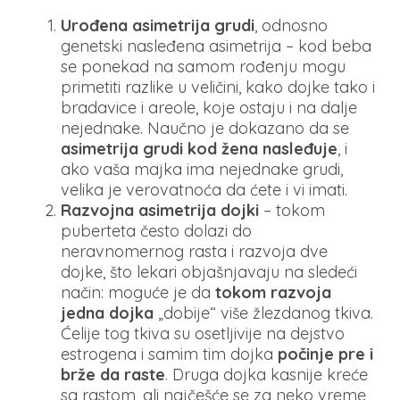
Urođena asimetrija grudi
, odnosno
genetski nasleđena asimetrija – kod beba
se ponekad na samom rođenju mogu
primetiti razlike u veličini, kako dojke tako i
bradavice i areole, koje ostaju i na dalje
nejednake. Naučno je dokazano da se
asimetrija grudi kod žena nasleđuje
, i
ako vaša majka ima nejednake grudi,
velika je verovatnoća da ćete i vi imati.
Razvojna asimetrija dojki
– tokom
puberteta često dolazi do
neravnomernog rasta i razvoja dve
dojke, što lekari objašnjavaju na sledeći
način: moguće je da
tokom razvoja
jedna dojka
„dobije“ više žlezdanog tkiva.
Ćelije tog tkiva su osetljivije na dejstvo
estrogena i samim tim dojka
počinje pre i
brže da raste
. Druga dojka kasnije kreće
sa rastom, ali najčešće se za neko vreme