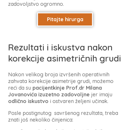
zadovoljstvo ogromno.
Pitajte hirurga
Rezultati i iskustva nakon
korekcije asimetričnih grudi
Nakon velikog broja izvršenih operativnih
zahvata korekcije asimetrije grudi, možemo
reći da su
pacijentkinje Prof.dr Milana
Jovanovića izuzetno zadovoljne
jer imaju
odlično iskustvo
i ostvaren željeni učinak.
Posle postignutog savršenog rezultata, treba
znati još nekoliko činjenica: