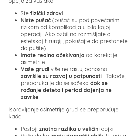
opcija za vas ako:
Ste
fizički zdravi
Niste pušač
(pušači su pod povećanim
rizikom od komplikacija u bilo kojoj
operaciji. Ako ozbiljno razmišljate o
estetskoj hirurgiji, pokušajte da prestanete
da pušite)
Imate realna očekivanja
od korekcije
asimetrije
Vaše grudi
više ne rastu, odnosno
završile su razvoj u potpunosti
. Takođe,
preporuka je da se sačeka
dok se
rađanje deteta i period dojenja
ne
završe
Ispravljanje asimetrije grudi se preporučuje
kada:
Postoji
znatna razlika
u veličini
dojki
Vaše dojke
imaju drugačiji oblik
, tj. jedna