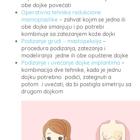
obe dojke povećati
Operativna tehnika redukcione
mamoplastike
– zahvat kojim se jedna ili
obe dojke smanjuju i po potrebi
kombinuje sa zatezanjem kože dojki
Podizanje grudi – mastopeksija
–
procedura podizanja, zatezanja i
modeliranja jedne ili obe opuštene dojke
Podizanje i uvećanje dojke implantima
–
kombinacija dve tehnike, kada je jednu
dojku potrebno podići, zategnuti a
potom i uvećati, da bi postigla simetriju sa
drugom dojkom