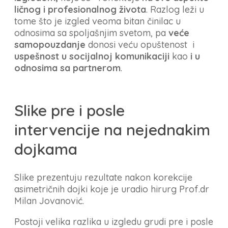
ličnog i profesionalnog života
. Razlog leži u
tome što je izgled veoma bitan činilac u
odnosima sa spoljašnjim svetom, pa
veće
samopouzdanje
donosi veću opuštenost i
uspešnost u socijalnoj komunikaciji
kao
i u
odnosima sa partnerom
.
Slike pre i posle
intervencije na nejednakim
dojkama
Slike prezentuju rezultate nakon korekcije
asimetričnih dojki koje je uradio hirurg Prof.dr
Milan Jovanović.
Postoji velika razlika u izgledu grudi pre i posle