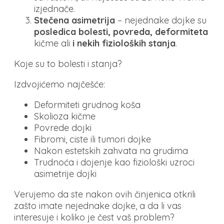
izjednače.
Stečena asimetrija
– nejednake dojke su
posledica
bolesti, povreda, deformiteta
kičme ali
i nekih fizioloških stanja
.
Koje su to bolesti i stanja?
Izdvojićemo najčešće:
Deformiteti grudnog koša
Skolioza kičme
Povrede dojki
Fibromi, ciste ili tumori dojke
Nakon estetskih zahvata na grudima
Trudnoća i dojenje kao fiziološki uzroci
asimetrije dojki
Verujemo da ste nakon ovih činjenica otkrili
zašto imate nejednake dojke, a da li vas
interesuje i koliko je čest vaš problem?