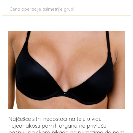
Cena operacije asimetrije grudi
Najčešće sitni nedostaci na telu u vidu
nejednakosti parnih organa ne privlače
pažnju, pa skoro nikada ne primetimo da nam