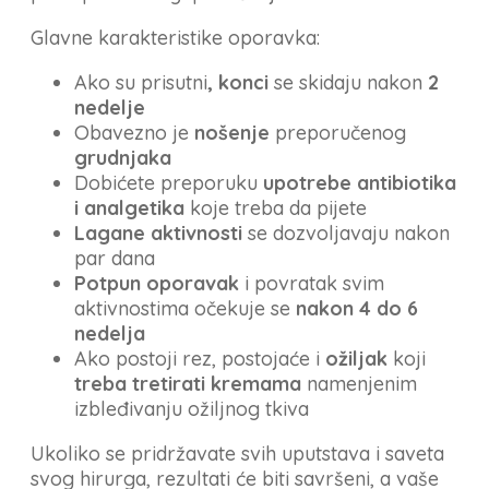
Glavne karakteristike oporavka:
Ako su prisutni
, konci
se skidaju nakon
2
nedelje
Obavezno je
nošenje
preporučenog
grudnjaka
Dobićete preporuku
upotrebe antibiotika
i analgetika
koje treba da pijete
Lagane aktivnosti
se dozvoljavaju nakon
par dana
Potpun oporavak
i povratak svim
aktivnostima očekuje se
nakon 4 do 6
nedelja
Ako postoji rez, postojaće i
ožiljak
koji
treba tretirati kremama
namenjenim
izbleđivanju ožiljnog tkiva
Ukoliko se pridržavate svih uputstava i saveta
svog hirurga, rezultati će biti savršeni, a vaše