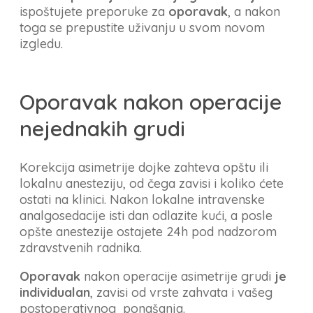
ispoštujete preporuke za
oporavak
, a nakon
toga se prepustite uživanju u svom novom
izgledu.
Oporavak nakon operacije
nejednakih grudi
Korekcija asimetrije dojke zahteva opštu ili
lokalnu anesteziju, od čega zavisi i koliko ćete
ostati na klinici. Nakon lokalne intravenske
analgosedacije isti dan odlazite kući, a posle
opšte anestezije ostajete 24h pod nadzorom
zdravstvenih radnika.
Oporavak
nakon operacije asimetrije grudi
je
individualan
, zavisi od vrste zahvata i vašeg
postoperativnog ponašanja.