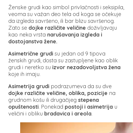
Ženske grudi kao simbol privlačnosti i seksipila,
veoma su važan deo tela od koga se očekuje
da izgleda savršeno, ili bar blizu savršenog.
Zato se
dojke različite veličine
doživljavaju
kao neka vrsta
narušavanja izgleda i
dostojanstva žene.
Asimetrične grudi
su jedan od 9 tipova
ženskih grudi, dosta su zastupljene kao oblik
grudi i neretko su
izvor nezadovoljstva žena
koje ih imaju.
Asimetrija grudi
podrazumeva da su dve
dojke
različite veličine, oblika, pozicije
na
grudnom košu ili drugačijeg
stepena
opuštenosti
. Ponekad
postoji i asimetrija
u
veličini i obliku
bradavica i areola
.