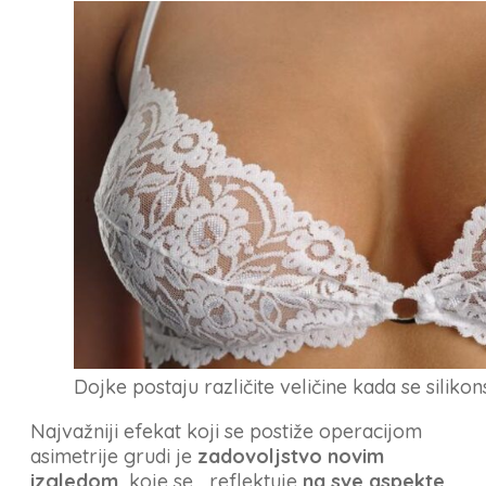
Dojke postaju različite veličine kada se sili
Najvažniji efekat koji se postiže operacijom
asimetrije grudi je
zadovoljstvo novim
izgledom,
koje se reflektuje
na sve aspekte