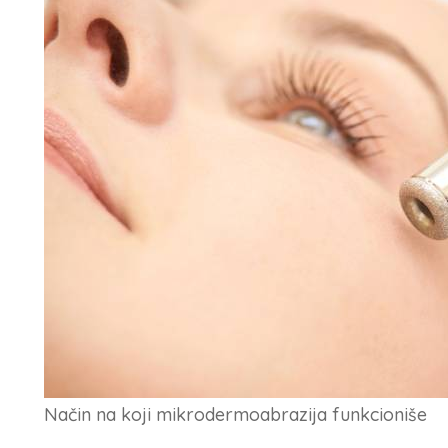
Način na koji mikrodermoabrazija funkcioniše