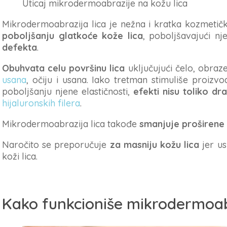
Uticaj mikrodermoabrazije na kožu lica
Mikrodermoabrazija lica je nežna i kratka kozmet
poboljšanju glatkoće kože lica
, poboljšavajući nj
defekta
.
Obuhvata celu površinu lica
uključujući čelo, obraze
usana
, očiju i usana. Iako tretman stimuliše proiz
poboljšanju njene elastičnosti,
efekti nisu toliko dra
hijaluronskih filera
.
Mikrodermoabrazija lica takođe
smanjuje proširene
Naročito se preporučuje
za masniju kožu lica
jer us
koži lica.
Kako funkcioniše mikrodermoab