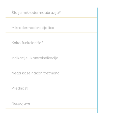
Šta je mikrodermoabrazija?
Mikrodermoabrazija lica
Kako funkcioniše?
Indikacije i kontraindikacije
Nega kože nakon tretmana
Prednosti
Nuspojave