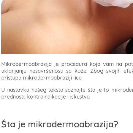
Mikrodermoabrazija je procedura koja vam na po
uklanjanju nesavršenosti sa kože. Zbog svojih ef
pristupa mikrodermoabraziji lica.
U nastavku našeg teksta saznajte šta je to mikroder
prednosti, kontraindikacije i iskustva.
Šta je mikrodermoabrazija?