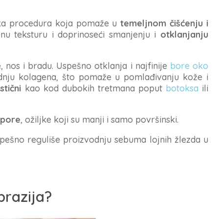
ička procedura koja pomaže u
temeljnom čišćenju i
enu teksturu i doprinoseći smanjenju i
otklanjanju
, nos i bradu. Uspešno otklanja i najfinije
bore oko
vodnju kolagena, što pomaže u pomlađivanju kože i
stični
kao kod dubokih tretmana poput
botoksa
ili
 pore
, ožiljke koji su manji i samo površinski.
pešno reguliše proizvodnju sebuma lojnih žlezda u
razija?