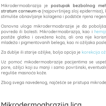
Mikrodermoabrazija je
postupak bezbolnog mehan
stratum corneum-a
(najpovršnijeg sloj epidermisa), 
stimuliše obnavljanje kolagena i podstiče njena regen
Osnovna uloga mikrodermoabrazije je da poboljša iz
povreda ili bolesti. Mikrodermoabrazija, kao i
hemijs
postiže glatka i osvežena koža, ali ona nije koris
mladeža i pigmentovanih belega, kao ni ožiljaka posl
Za dublje ili starije ožiljke, bolja opcija je
korekcija ož
Uz pomoć mikodermoabrazije pacijentima se uspešno 
pore, ožiljci koji su manji i samo površinski, eventu
reguliše masnoća kože.
Zbog svega navedenog, najčešće se pristupa mikroderm
Mikrodermoabrazija lica