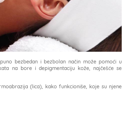
tpuno bezbedan i bezbolan način može pomoći u
ekata na bore i depigmentaciju kože, najčešće se
moabrazija (lica), kako funkcioniše, koje su njene