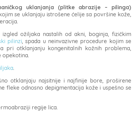
ičkog uklanjanja (plitke abrazije – pilinga)
kojim se uklanjaju istrošene ćelije sa površine kože,
eracija.
gled ožiljaka nastalih od akni, boginja, fizičkim
ki pilinzi
, spada u neinvazivne procedure kojim se
na pri otklanjanju kongenitalnih kožnih problema,
e opekotina.
iljaka
.
otklanjaju najsitnije i najfinije bore, proširene
alne fleke odnosno depigmentacija kože i uspešno se
oabraziji regije lica.