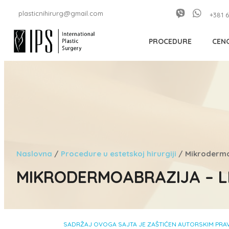
plasticnihirurg@gmail.com
+381 6
PROCEDURE
CEN
Naslovna
/
Procedure u estetskoj hirurgiji
/
Mikrodermo
MIKRODERMOABRAZIJA – L
SADRŽAJ OVOGA SAJTA JE ZAŠTIĆEN AUTORSKIM PRAVI