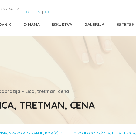
3 27 66 57
DE
|
EN
|
UAE
OVNIK
O NAMA
ISKUSTVA
GALERIJA
ESTETSK
abrazija – Lica, tretman, cena
ICA, TRETMAN, CENA
MA, SVAKO KOPIRANJE, KORIŠĆENJE BILO KOJEG SADRŽAJA, DELA TEKSTA