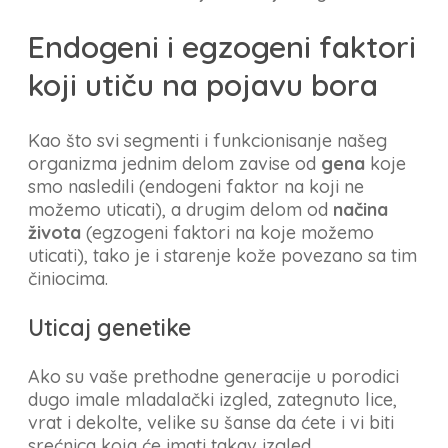
Endogeni i egzogeni faktori
koji utiču na pojavu bora
Kao što svi segmenti i funkcionisanje našeg
organizma jednim delom zavise od
gena
koje
smo nasledili (endogeni faktor na koji ne
možemo uticati), a drugim delom od
načina
života
(egzogeni faktori na koje možemo
uticati), tako je i starenje kože povezano sa tim
činiocima.
Uticaj genetike
Ako su vaše prethodne generacije u porodici
dugo imale mladalački izgled, zategnuto lice,
vrat i dekolte, velike su šanse da ćete i vi biti
srećnica koja će imati takav izgled.