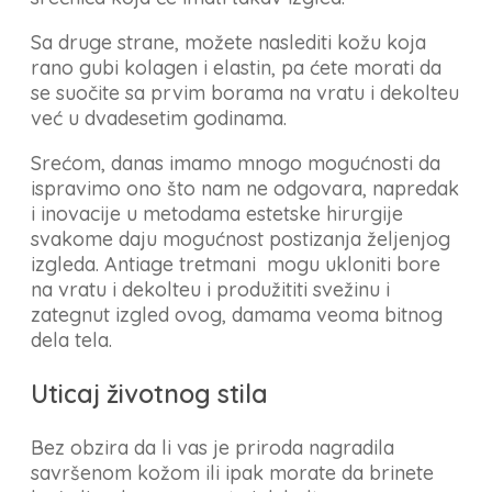
Sa druge strane, možete naslediti kožu koja
rano gubi kolagen i elastin, pa ćete morati da
se suočite sa prvim borama na vratu i dekolteu
već u dvadesetim godinama.
Srećom, danas imamo mnogo mogućnosti da
ispravimo ono što nam ne odgovara, napredak
i inovacije u metodama estetske hirurgije
svakome daju mogućnost postizanja željenjog
izgleda. Antiage tretmani mogu ukloniti bore
na vratu i dekolteu i produžititi svežinu i
zategnut izgled ovog, damama veoma bitnog
dela tela.
Uticaj životnog stila
Bez obzira da li vas je priroda nagradila
savršenom kožom ili ipak morate da brinete