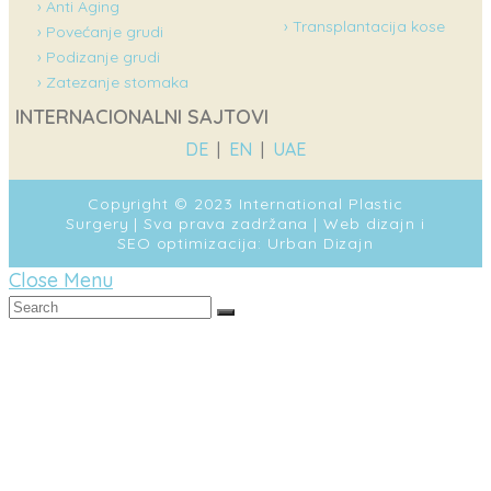
› Anti Aging
› Transplantacija kose
› Povećanje grudi
› Podizanje grudi
› Zatezanje stomaka
INTERNACIONALNI SAJTOVI
DE
|
EN
|
UAE
Copyright © 2023 International Plastic
Surgery | Sva prava zadržana |
Web dizajn
i
SEO optimizacija
:
Urban Dizajn
Close Menu