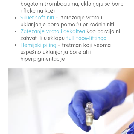
bogatom trombocitima, uklanjaju se bore
i fleke na koži
Siluet soft niti
– zatezanje vrata i
uklanjanje bora pomoću prirodnih niti
Zatezanje vrata i dekoltea
kao parcijalni
zahvat ili u sklopu
full face-liftinga
Hemijski piling
– tretman koji veoma
uspešno uklanjanja bore ali i
hiperpigmentacije