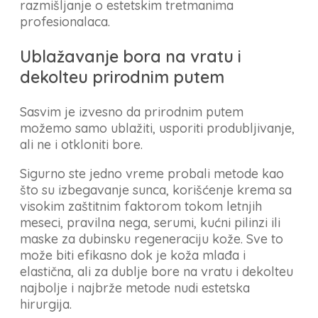
razmišljanje o estetskim tretmanima
profesionalaca.
Ublažavanje bora na vratu i
dekolteu prirodnim putem
Sasvim je izvesno da prirodnim putem
možemo samo ublažiti, usporiti produbljivanje,
ali ne i otkloniti bore.
Sigurno ste jedno vreme probali metode kao
što su izbegavanje sunca, korišćenje krema sa
visokim zaštitnim faktorom tokom letnjih
meseci, pravilna nega, serumi, kućni pilinzi ili
maske za dubinsku regeneraciju kože. Sve to
može biti efikasno dok je koža mlađa i
elastična, ali za dublje bore na vratu i dekolteu
najbolje i najbrže metode nudi estetska
hirurgija.