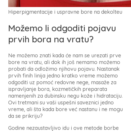
Hiperpigmentacije i uspravne bore na dekolteu
Možemo li odgoditi pojavu
prvih bora na vratu?
Ne možemo znati kada će nam se urezati prve
bore na vratu, ali dok ih još nemamo možemo
probati da odložimo njihovu pojavu. Nastanak
prvih finih linija jedno kratko vreme možemo
odgoditi uz pomoć redovne nege, masaže za
ispravljanje bora, kozmetičkih preparata
namenjenih za dubinsku negu kože i hidrataciju.
Ovi tretmani su vaši uspešni saveznici jedno
vreme, ali šta kada bore već nastanu i ne mogu
da se prikriju?
Godine nezaustavljivo idu i ove metode borbe