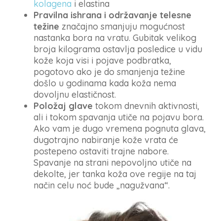
kolagena
i elastina
Pravilna ishrana i održavanje telesne
težine
značajno smanjuju mogućnost
nastanka bora na vratu. Gubitak velikog
broja kilograma ostavlja posledice u vidu
kože koja visi i pojave podbratka,
pogotovo ako je do smanjenja težine
došlo u godinama kada koža nema
dovoljnu elastičnost.
Položaj glave
tokom dnevnih aktivnosti,
ali i tokom spavanja utiče na pojavu bora.
Ako vam je dugo vremena pognuta glava,
dugotrajno nabiranje kože vrata će
postepeno ostaviti trajne nabore.
Spavanje na strani nepovoljno utiče na
dekolte, jer tanka koža ove regije na taj
način celu noć bude „nagužvana“.