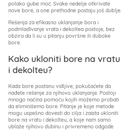
polako gube moć. Svake nedelje otkrivate
nove bore, a one prethodne postaju još dublje.
Rešenja za efikasno uklanjanje bora i
podmlađivanje vrata i dekoltea postoje, bez
obzira da li su u pitanju površne ili duboke
bore.
Kako ukloniti bore na vratu
i dekolteu?
Kada bore postanu vidljive, pokušaćete da
nađete rešenje za njihovo uklanjanje. Postoji
mnogo načina pomoću kojih možemo probati
da eliminišemo bore. Pitanje je koje metode
mogu uspešno dovesti do cilja i zaista ukloniti
bore na vratu i dekolteu, a koje nam samo
ublaže njihovu dubinu i privremeno odgode