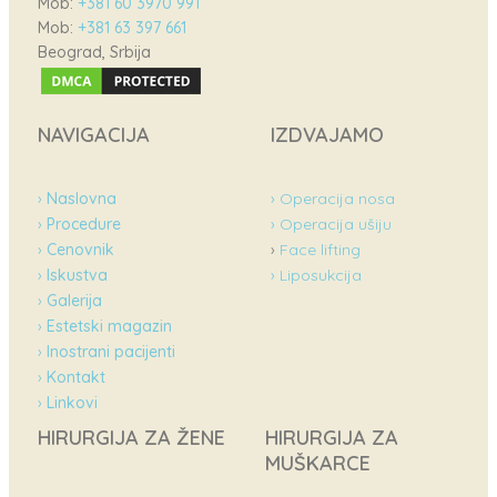
Mob:
+381 60 3970 991
Mob:
+381 63 397 661
Beograd, Srbija
NAVIGACIJA
IZDVAJAMO
›
Naslovna
› Operacija nosa
›
Procedure
› Operacija ušiju
›
Cenovnik
›
Face lifting
›
Iskustva
› Liposukcija
›
Galerija
›
Estetski magazin
›
Inostrani pacijenti
›
Kontakt
›
Linkovi
HIRURGIJA ZA ŽENE
HIRURGIJA ZA
MUŠKARCE