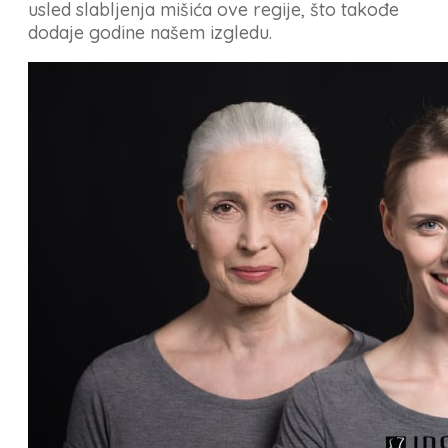
usled slabljenja mišića ove regije, što takođe
dodaje godine našem izgledu.