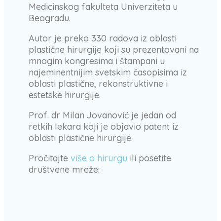
Medicinskog fakulteta Univerziteta u
Beogradu.
Autor je preko 330 radova iz oblasti
plastične hirurgije koji su prezentovani na
mnogim kongresima i štampani u
najeminentnijim svetskim časopisima iz
oblasti plastične, rekonstruktivne i
estetske hirurgije.
Prof. dr Milan Jovanović je jedan od
retkih lekara koji je objavio patent iz
oblasti plastične hirurgije.
Pročitajte
više o hirurgu
ili posetite
društvene mreže: