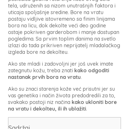
tela, udruženih sa nizom unutrašnjih faktora i
uticaja spoljašnje sredine. Bore na vratu
postaju vidljive istovremeno sa finim linijama
bora na licu, dok dekolte veći deo godine
ostaje pokriven garderobom i manje dostupan
pogledima. Sa prvim toplim danima na svetlo
izlazi do tada prikriven neprijatelj mladalačkog
izgleda bore na dekolteu.
Ako ste mladi i zadovoljni jer još uvek imate
zategnutu kožu, treba znati
kako odgoditi
nastanak prvih bora na vratu
.
Ako su znaci starenja kože već prisutni jer su
vas genetika i način života predodredili za to,
svakako postoji niz načina
kako ukloniti bore
na vratu i dekolteu, ili ih ublažiti
.
Sadržaj