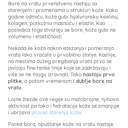
Bore na vratu prvenstveno nastaju sa
starenjem i promenama u strukturi kože. Kako
godine odmiču, koža gubi hijaluronsku kiselinu,
kolagen, potkožnu masnoću i elastin. Kao
posledica toga stvaraju se bore, koža gubi na
volumenu i elastičnosti.
Nekada se koža nakon istezanja i pomeranja
vrata lako vraćala u prvobitno stanje. Kasnije,
na mestima dužeg pregibanja vrata prvo se
javljaju fine tanke linije koje se zadržavaju i
više se ne mogu izravnati. Tako
nastaju prvo
plitke
, a potom vremenom
i dublje bore na
vratu
.
Lojne žlezde ove regije su malobrojne, njihova
aktivnost pa tako i hidratacija kože se smanjuje
i ubrzava
proces starenja kože
.
Pored bora, opuštanje kože na vratu nastaje