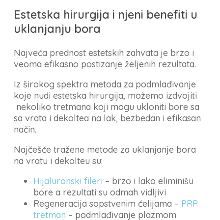
Estetska hirurgija i njeni benefiti u
uklanjanju bora
Najveća prednost estetskih zahvata je brzo i
veoma efikasno postizanje željenih rezultata.
Iz širokog spektra metoda za podmlađivanje
koje nudi estetska hirurgija, možemo izdvojiti
nekoliko tretmana koji mogu ukloniti bore sa
sa vrata i dekoltea na lak, bezbedan i efikasan
način.
Najčešće tražene metode za uklanjanje bora
na vratu i dekolteu su:
Hijaluronski fileri
– brzo i lako eliminišu
bore a rezultati su odmah vidljivi
Regeneracija sopstvenim ćelijama –
PRP
tretman
– podmlađivanje plazmom