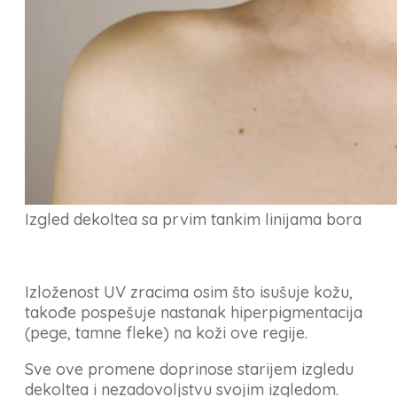
Izgled dekoltea sa prvim tankim linijama bora
Izloženost UV zracima osim što isušuje kožu,
takođe pospešuje nastanak hiperpigmentacija
(pege, tamne fleke) na koži ove regije.
Sve ove promene doprinose starijem izgledu
dekoltea i nezadovoljstvu svojim izgledom.