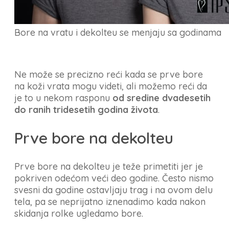
Bore na vratu i dekolteu se menjaju sa godinama
Ne može se precizno reći kada se prve bore
na koži vrata mogu videti, ali možemo reći da
je to u nekom rasponu
od sredine dvadesetih
do ranih tridesetih godina života
.
Prve bore na dekolteu
Prve bore na dekolteu je teže primetiti jer je
pokriven odećom veći deo godine. Često nismo
svesni da godine ostavljaju trag i na ovom delu
tela, pa se neprijatno iznenadimo kada nakon
skidanja rolke ugledamo bore.