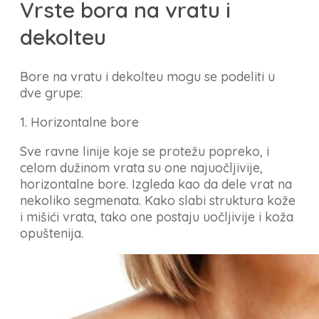
Vrste bora na vratu i
dekolteu
Bore na vratu i dekolteu mogu se podeliti u
dve grupe:
1. Horizontalne bore
Sve ravne linije koje se protežu popreko, i
celom dužinom vrata su one najuočljivije,
horizontalne bore. Izgleda kao da dele vrat na
nekoliko segmenata. Kako slabi struktura kože
i mišići vrata, tako one postaju uočljivije i koža
opuštenija.