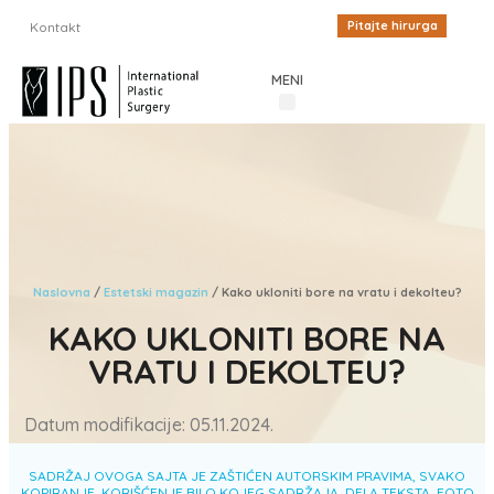
Pitajte hirurga
Kontakt
MENI
Procedure u estetskoj hirurgiji
Cenovnik plastične hirurgije
Iskustva pacijenata
Estetski magazin
Inostrani pacijenti
Naslovna
/
Estetski magazin
/
Kako ukloniti bore na vratu i dekolteu?
KAKO UKLONITI BORE NA
VRATU I DEKOLTEU?
Datum modifikacije: 05.11.2024.
SADRŽAJ OVOGA SAJTA JE ZAŠTIĆEN AUTORSKIM PRAVIMA, SVAKO
KOPIRANJE, KORIŠĆENJE BILO KOJEG SADRŽAJA, DELA TEKSTA, FOTO