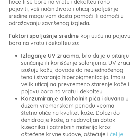
hoće li se bore na vratu i dekolteu rano
pojaviti, vaš način života i uticaji spoljašnje
sredine mogu vam dosta pomoći ili odmoći u
odražavanju savršenog izgleda.
Faktori spoljašnje sredine
koji utiču na pojavu
bora na vratu i dekolteu su:
Izlaganje UV zracima
, bilo da je u pitanju
sunčanje ili korišćenje solarijuma. UV zraci
isušuju kožu, dovode do neujednačenog
tena i stvaranja hiperpigmentacija. Imaju
velik uticaj na prevremeno starenje kože i
pojavu bora na vratu i dekolteu
Konzumiranje alkoholnih pića i duvana
u
dužem vremenskom periodu veoma
štetno utiče na kvalitet kože. Dolazi do
dehidracije kože, a nedovoljan dotok
kiseonika i potrebnih materija kroz
oštećene krvne sudove, oštećuje i
ćelije