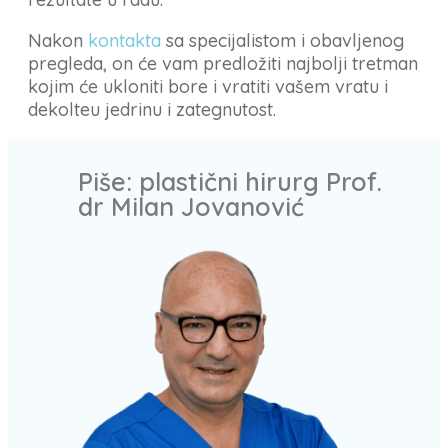
Nakon
kontakta
sa specijalistom i obavljenog
pregleda, on će vam predložiti najbolji tretman
kojim će ukloniti bore i vratiti vašem vratu i
dekolteu jedrinu i zategnutost.
Piše: plastični hirurg Prof.
dr Milan Jovanović