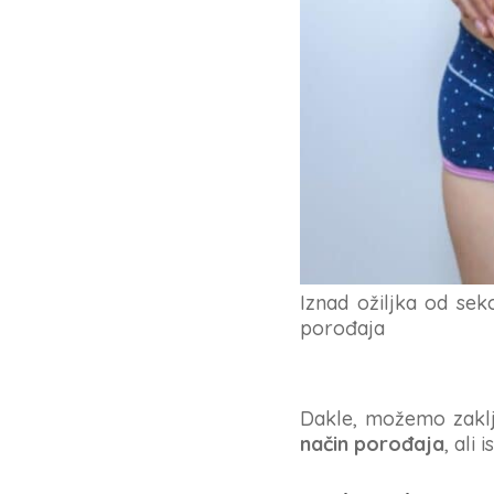
Iznad ožiljka od sek
porođaja
Dakle, možemo zaklj
način porođaja
, ali