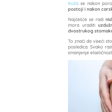
Koža
se nakon poro
postoji i nakon cars
Najčešće se radi
ni
mora uraditi
uzduž
dvostrukog stomak
To znači da viseći s
posledica. Svako ras
smanjenje elastičnost