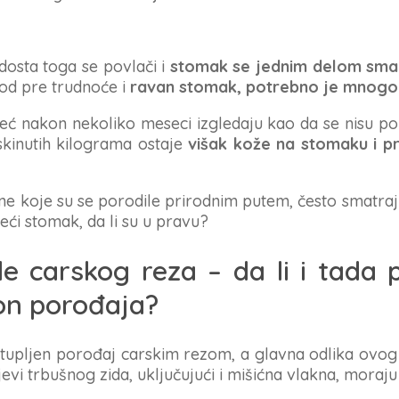
dosta toga se povlači i
stomak se jednim delom sma
od pre trudnoće i
ravan stomak, potrebno je mnogo
eć nakon nekoliko meseci izgledaju kao da se nisu po
skinutih kilograma ostaje
višak kože na stomaku i pr
ene koje su se porodile prirodnim putem, često smatra
eći stomak, da li su u pravu?
 carskog reza – da li i tada p
on porođaja?
stupljen porođaj carskim rezom, a glavna odlika ovo
ojevi trbušnog zida, uključujući i mišićna vlakna, moraju