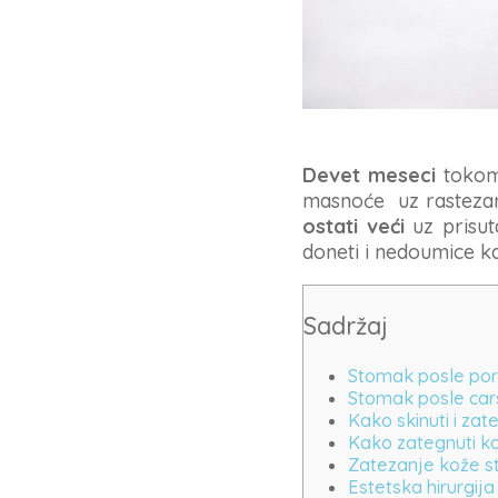
Devet meseci
toko
masnoće uz rastezan
ostati veći
uz prisu
doneti i nedoumice k
Sadržaj
Stomak posle por
Stomak posle cars
Kako skinuti i za
Kako zategnuti k
Zatezanje kože 
Estetska hirurgij