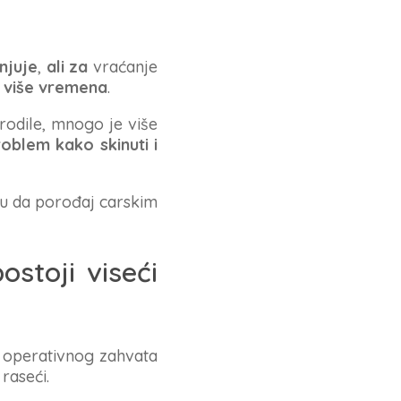
njuje
,
ali za
vraćanje
 više vremena
.
rodile, mnogo je više
oblem kako skinuti i
ju da porođaj carskim
ostoji viseći
g operativnog zahvata
 raseći.