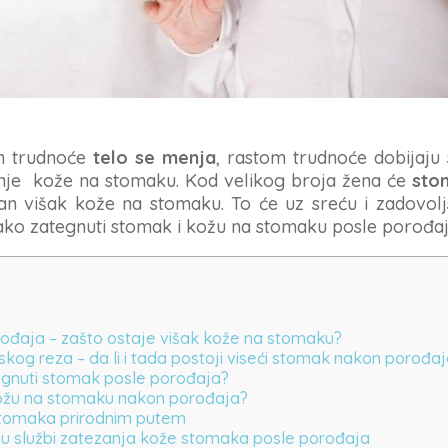
m trudnoće
telo se menja
, rastom trudnoće dobijaju
je kože na stomaku. Kod velikog broja žena će
sto
tan višak kože na stomaku. To će uz sreću i zadovol
ako zategnuti stomak i kožu na stomaku posle porođaj
ođaja – zašto ostaje višak kože na stomaku?
kog reza – da li i tada postoji viseći stomak nakon porođa
tegnuti stomak posle porođaja?
ožu na stomaku nakon porođaja?
stomaka prirodnim putem
a u službi zatezanja kože stomaka posle porođaja