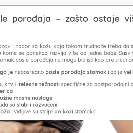
e porođaja – zašto ostaje vi
zazov i napor za kožu koja tokom trudnoće treba da s
 u kome se ponekad razvija više od jedne bebe. Sasv
i stomak posle porođaja ne mogu biti isti kao pre trudno
ga je
neposredno
posle porođaja stomak
i dalje
vel
, krv i telesne tečnosti
specifične za postporođajni 
erica
ožne masne naslage
zida
su slabi i razvučeni
koža
i vidljive su
strije po koži
stomaka