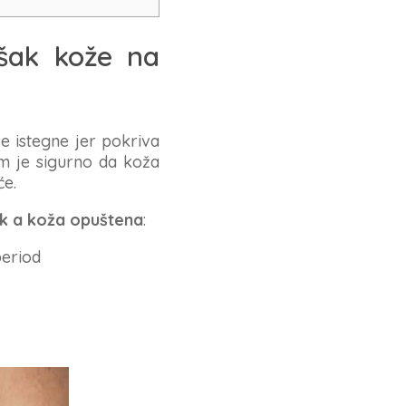
šak kože na
e istegne jer pokriva
im je sigurno da koža
će.
ik a koža opuštena
:
period