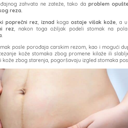
đajnog zahvata ne zateže, tako da
problem opušt
kog reza.
ski poprečni rez
,
iznad
koga
ostaje višak kože
, a 
ni rez
, nakon toga ožiljak podeli stomak na pol
a
.
tomak posle porođaja carskim rezom, kao i mogući du
tezanje kože stomaka zbog promene kilaže ili slablje
i kože zbog starenja, pogoršavaju izgled stomaka posl