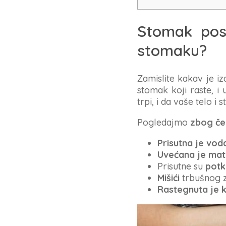
Stomak posl
stomaku?
Zamislite kakav je i
stomak koji raste, i
trpi, i da vaše telo 
Pogledajmo
zbog če
Prisutna je voda
Uvećana je mat
Prisutne su
potk
Mišići
trbušnog 
Rastegnuta je 