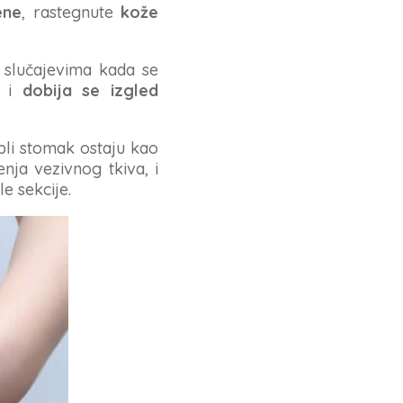
ene
, rastegnute
kože
u slučajevima kada se
a i
dobija se izgled
pli stomak ostaju kao
nja vezivnog tkiva, i
e sekcije.