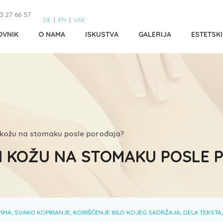
3 27 66 57
DE
|
EN
|
UAE
OVNIK
O NAMA
ISKUSTVA
GALERIJA
ESTETSK
 kožu na stomaku posle porođaja?
I KOŽU NA STOMAKU POSLE
MA, SVAKO KOPIRANJE, KORIŠĆENJE BILO KOJEG SADRŽAJA, DELA TEKSTA,