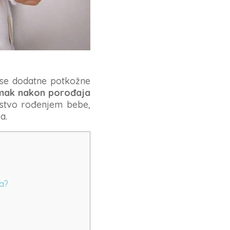
 se dodatne potkožne
mak nakon porođaja
jstvo rođenjem bebe,
a.
ja?